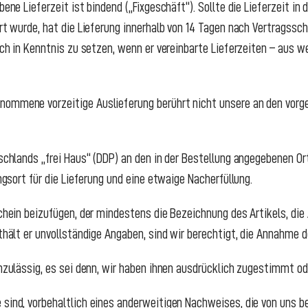
bene Lieferzeit ist bindend („Fixgeschäft“). Sollte die Lieferzeit in
art wurde, hat die Lieferung innerhalb von 14 Tagen nach Vertragsschl
lich in Kenntnis zu setzen, wenn er vereinbarte Lieferzeiten – aus
nommene vorzeitige Auslieferung berührt nicht unsere an den vor
tschlands „frei Haus“ (DDP) an den in der Bestellung angegebenen Or
ungsort für die Lieferung und eine etwaige Nacherfüllung.
schein beizufügen, der mindestens die Bezeichnung des Artikels, di
nthält er unvollständige Angaben, sind wir berechtigt, die Annahme d
unzulässig, es sei denn, wir haben ihnen ausdrücklich zugestimmt od
 sind, vorbehaltlich eines anderweitigen Nachweises, die von uns b