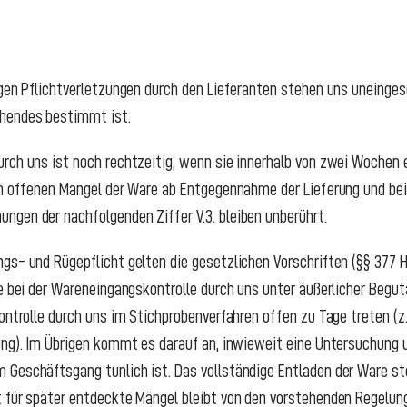
igen Pflichtverletzungen durch den Lieferanten stehen uns uneinge
chendes bestimmt ist.
ch uns ist noch rechtzeitig, wenn sie innerhalb von zwei Wochen erf
nem offenen Mangel der Ware ab Entgegennahme der Lieferung und be
gen der nachfolgenden Ziffer V.3. bleiben unberührt.
gs- und Rügepflicht gelten die gesetzlichen Vorschriften (§§ 377 H
ie bei der Wareneingangskontrolle durch uns unter äußerlicher Begut
kontrolle durch uns im Stichprobenverfahren offen zu Tage treten (
rung). Im Übrigen kommt es darauf an, inwieweit eine Untersuchung
 Geschäftsgang tunlich ist. Das vollständige Entladen der Ware st
 für später entdeckte Mängel bleibt von den vorstehenden Regelun