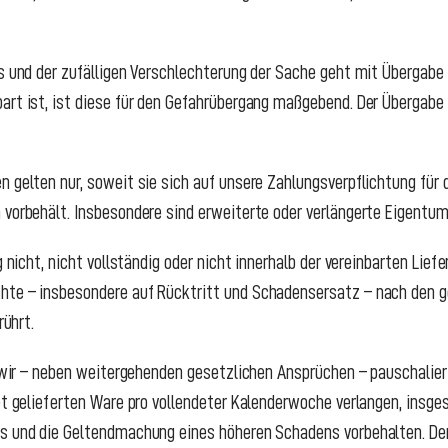
s und der zufälligen Verschlechterung der Sache geht mit Übergabe 
art ist, ist diese für den Gefahrübergang maßgebend. Der Übergab
 gelten nur, soweit sie sich auf unsere Zahlungsverpflichtung für 
 vorbehält. Insbesondere sind erweiterte oder verlängerte Eigentu
g nicht, nicht vollständig oder nicht innerhalb der vereinbarten Lie
hte – insbesondere auf Rücktritt und Schadensersatz – nach den ge
rührt.
en wir – neben weitergehenden gesetzlichen Ansprüchen – pauschali
tet gelieferten Ware pro vollendeter Kalenderwoche verlangen, insg
is und die Geltendmachung eines höheren Schadens vorbehalten. De