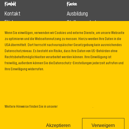
Kontakt
Karriere
Kontakt
Ausbildung
Filialen
Stellenangebote
Feedback
Wenn Sie einwilligen, verwenden wir Cookies und externe Dienste, um unsere Webseite
zu optimieren und die Webseitennutzung zu messen. Hierzu werden Ihre Daten in die
Rechtliches
USA übermittelt. Dort herrscht nach europäischer Gesetzgebung kein ausreichendes
Impressum
Datenschutzniveau. Es besteht ein Risiko, dass Ihre Daten von US-Behörden ohne
Rechtsbehelfsmöglichkeiten verarbeitet werden können. Ihre Einwilligung ist
Datenschutz
freiwillig, außerdem können Sie die Datenschutz-Einstellungen jederzeit aufrufen und
AGB
Ihre Einwilligung widerrufen.
Lieferantenrichtlinien
Weitere Hinweise finden Sie in unserer
Datenschutzinformation
.
Bewirb dich jetzt!
Vereint mit
im
Haus der Bäcker
Akzeptieren
Verweigern