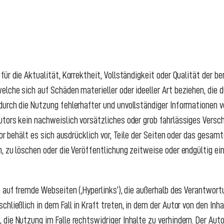
ür die Aktualität, Korrektheit, Vollständigkeit oder Qualität der be
lche sich auf Schäden materieller oder ideeller Art beziehen, die 
urch die Nutzung fehlerhafter und unvollständiger Informationen v
tors kein nachweislich vorsätzliches oder grob fahrlässiges Verschu
tor behält es sich ausdrücklich vor, Teile der Seiten oder das ges
, zu löschen oder die Veröffentlichung zeitweise oder endgültig ein
n auf fremde Webseiten (‚Hyperlinks‘), die außerhalb des Verantwort
hließlich in dem Fall in Kraft treten, in dem der Autor von den Inh
ie Nutzung im Falle rechtswidriger Inhalte zu verhindern. Der Autor