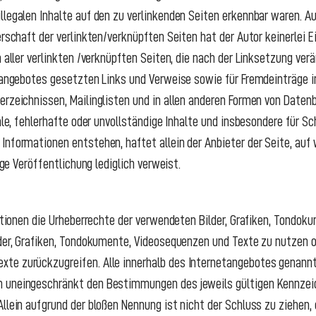
llegalen Inhalte auf den zu verlinkenden Seiten erkennbar waren. Au
erschaft der verlinkten/verknüpften Seiten hat der Autor keinerlei Ei
n aller verlinkten /verknüpften Seiten, die nach der Linksetzung ver
etangebotes gesetzten Links und Verweise sowie für Fremdeinträge 
erzeichnissen, Mailinglisten und in allen anderen Formen von Datenb
gale, fehlerhafte oder unvollständige Inhalte und insbesondere für S
Informationen entstehen, haftet allein der Anbieter der Seite, auf
lige Veröffentlichung lediglich verweist.
ikationen die Urheberrechte der verwendeten Bilder, Grafiken, Tondo
der, Grafiken, Tondokumente, Videosequenzen und Texte zu nutzen od
te zurückzugreifen. Alle innerhalb des Internetangebotes genannt
n uneingeschränkt den Bestimmungen des jeweils gültigen Kennzei
Allein aufgrund der bloßen Nennung ist nicht der Schluss zu ziehen