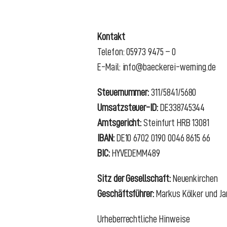
Kontakt
Telefon: 05973 9475 – 0
E-Mail: info@baeckerei-werning.de
Steuernummer:
311/5841/5680
Umsatzsteuer-ID:
DE338745344
Amtsgericht:
Steinfurt HRB 13081
IBAN:
DE10 6702 0190 0046 8615 66
BIC:
HYVEDEMM489
Sitz der Gesellschaft:
Neuenkirchen
Geschäftsführer:
Markus Kölker und J
Urheberrechtliche Hinweise